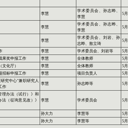
学术委员会、孙志晔、
李慧
5
李慧
学术委员会、孙志晔、
李慧
5月
李慧
学术委员会、刘岩、孙
李慧
5
志晔、敖立琦
作
李慧
学术委员会、刘岩等
5
成果奖申报工作
李慧
全体教师
5
（文化厅）
李慧
全体教师
5
题招标申报工作
李慧
项目负责人
5月
研究中心”兼职研究人
李慧
孙志晔等
5
工作
理管理办法（试行）》和
理办法（征询意见改）》
李慧
学术委员会
5
孙大力
李慧等
5月
孙大力
李慧等
5月