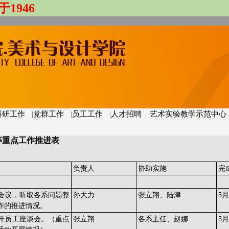
于1946
科研工作
|
党群工作
|
员工工作
|
人才招聘
|
艺术实验教学示范中心
等重点工作推进表
负责人
协助实施
完
会议，听取各系问题整
孙大力
张立翔、陆津
5月
工作的推进情况。
开员工座谈会。（重点
张立翔
各系主任、赵娜
5月