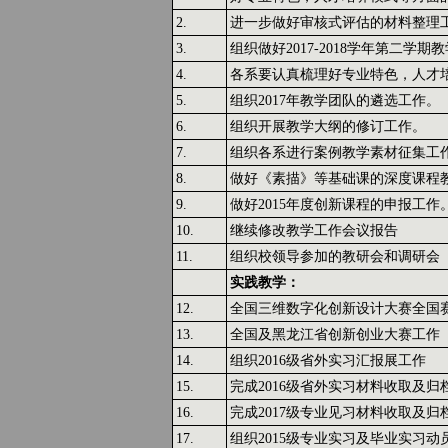
2.
进一步做好审核式评估的材料整理
3.
组织做好2017-2018学年第二学
4.
各系要认真梳理好专业特色，人才
5.
组织2017年教学团队的遴选工作。
6.
组织开展教学大纲的修订工作。
7.
组织各系进行案例教学素材征集工
8.
做好《素描》等基础课的深度课程
9.
做好2015年度创新课程的申报工作
10.
继续修改教学工作会议报告
11.
组织校领导参加的教研会和调研会
实践教学：
12.
全国三维数字化创新设计大赛全国
13.
全国及黑龙江省创新创业大赛工作
14.
组织2016级省外实习汇报展工作
15.
完成2016级省外实习材料收取及归
16.
完成2017级专业见习材料收取及归
17.
组织2015级专业实习及毕业实习动