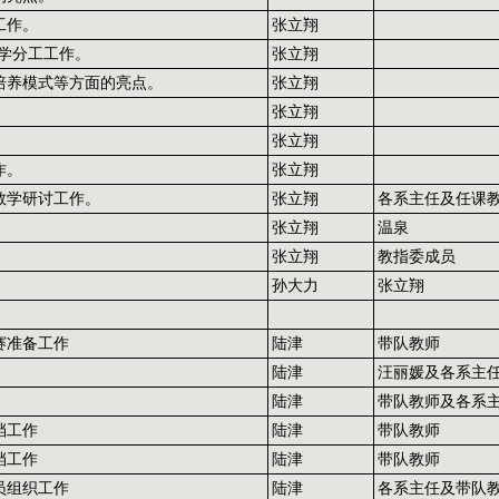
工作。
张立翔
期教学分工工作。
张立翔
培养模式等方面的亮点。
张立翔
张立翔
张立翔
作。
张立翔
教学研讨工作。
张立翔
各系主任及任课
。
张立翔
温泉
张立翔
教指委成员
孙大力
张立翔
赛准备工作
陆津
带队教师
陆津
汪丽媛及各系主
陆津
带队教师及各系
档工作
陆津
带队教师
档工作
陆津
带队教师
员组织工作
陆津
各系主任及带队