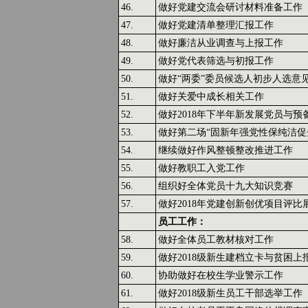
46.
做好党建交流会研讨材料准备工作
47.
做好党建清单整理汇报工作
48.
做好廉洁从业调查与上报工作
49.
做好党代表筛选与初报工作
50.
做好“两委”委员候选人初步人选意
51.
做好关爱中成长相关工作
52.
做好2018年下半年新发展党员与
53.
做好第二场“固新年强党性保纯洁促
54.
继续做好作风整顿整改推进工作
55.
做好教职工入党工作
56.
组织好全体党员十九大知识竞赛
57.
做好2018年党建创新创优项目评比
员工工作：
58.
做好全体员工教材核对工作
59.
做好2018级新生建档立卡与贫困上
60.
协助做好在校生学业警示工作
61.
做好2018级新生员工干部选举工作