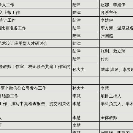
录入工作
陆津
赵娜、李婧伊
录入上报工作
陆津
各系主任
效统计工作
陆津
李婧伊
雕比赛准备工作
陆津
李方海、温泉及
陆津
张国超
艺术设计应用型人才研讨会
陆津
陆津
张刚、敖立琦
陆津
付封
暨教师工作室、校企联合共建工作室的
孙大力
陆津 温泉、李昱
术”两个微信公众号发布工作
孙大力
李慧
目结题工作
李慧
项目主持人
查工作、撰写中期检查报告、提交相关佐
李慧
学科负责人、学
入
李慧
全体教师
研
李慧