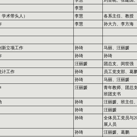
李慧
刘昱晓、张建国
李慧
、学术带头人）
李慧
各系主任、教授
作
李慧
孙大力、李方海
创新立项工作
孙琦
马丽、汪丽媛
作
孙琦
孙琦
汪丽媛
团总支、闵世强
统计工作
孙琦
员工党支部、葛
孙琦
马丽、汪丽媛
神
汪丽媛
青年教师、团总
班团支书
动
孙琦
汪丽媛、班主任
孙琦
汪丽媛
孙琦
全体员工党员与2
展人员
孙琦
汪丽媛、葛鹏