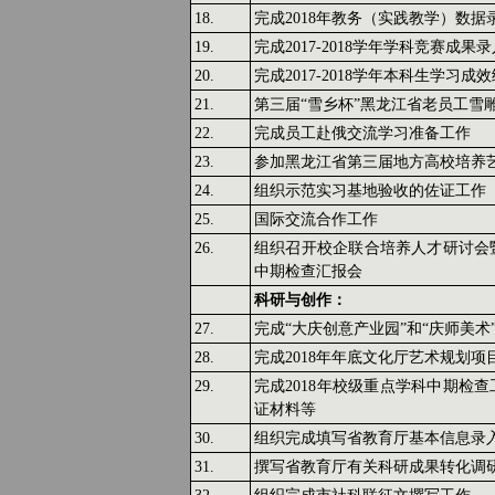
18.
完成2018年教务（实践教学）数据
19.
完成2017-2018学年学科竞赛成果
20.
完成2017-2018学年本科生学习成
21.
第三届“雪乡杯”黑龙江省老员工雪
22.
完成员工赴俄交流学习准备工作
23.
参加黑龙江省第三届地方高校培养
24.
组织示范实习基地验收的佐证工作
25.
国际交流合作工作
26.
组织召开校企联合培养人才研讨会
中期检查汇报会
科研与创作：
27.
完成“大庆创意产业园”和“庆师美
28.
完成2018年年底文化厅艺术规划项
29.
完成2018年校级重点学科中期检
证材料等
30.
组织完成填写省教育厅基本信息录
31.
撰写省教育厅有关科研成果转化调