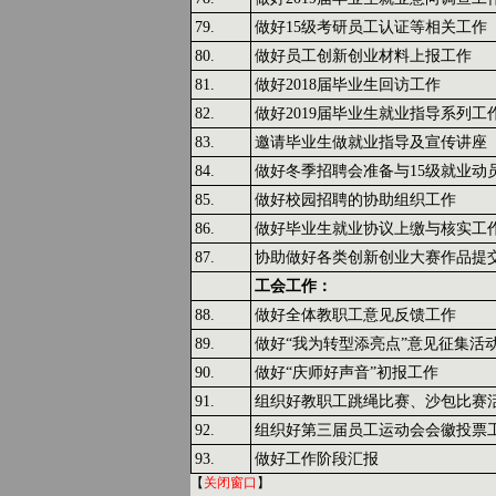
79.
做好15级考研员工认证等相关工作
80.
做好员工创新创业材料上报工作
81.
做好2018届毕业生回访工作
82.
做好2019届毕业生就业指导系列工
83.
邀请毕业生做就业指导及宣传讲座
84.
做好冬季招聘会准备与15级就业动
85.
做好校园招聘的协助组织工作
86.
做好毕业生就业协议上缴与核实工
87.
协助做好各类创新创业大赛作品提
工会工作：
88.
做好全体教职工意见反馈工作
89.
做好“我为转型添亮点”意见征集活
90.
做好“庆师好声音”初报工作
91.
组织好教职工跳绳比赛、沙包比赛
92.
组织好第三届员工运动会会徽投票
93.
做好工作阶段汇报
【
关闭窗口
】