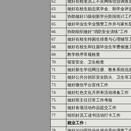
62.
做好在校老员工不良网络信贷调查
63.
做好在校生励志奖学金、助学金评
64.
协助做好15级创新学分阶段统计工
65.
做好毕业生学业预警工作并与家长
66.
协助组织做好“消防安全演练”工作
67.
做好在校生特困生排查与心理辅导
68.
做好在校生和往届毕业生学费催缴
69.
教学秩序常规检查
70.
寝室安全、卫生检查
71.
做好新生学信网注册、教务系统信
72.
做好公共分担区安全防火、卫生等
73.
做好微信平台宣传工作
74.
做好红色文化月所有活动准备工作
75.
做好班主任日常工作考核
76.
做好各项活动作品提交工作
77.
组织好员工读书活动打卡工作
就业工作：
78.
做好2019届毕业生就业意向调查工