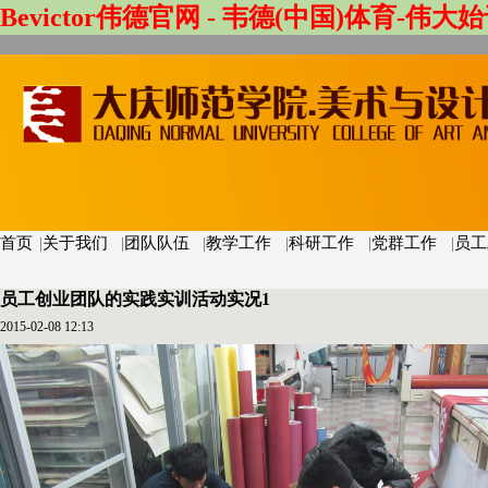
Bevictor伟德官网 - 韦德(中国)体育-伟大始
首页
|
关于我们
|
团队队伍
|
教学工作
|
科研工作
|
党群工作
|
员工
员工创业团队的实践实训活动实况1
2015-02-08 12:13