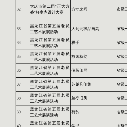
大庆市第二届"正大方
32
方寸之间
市级
盛"杯室内设计大赛
黑龙江省第五届老员
33
人到无求品自高
省级
工艺术展演活动
黑龙江省第五届老员
34
棋手
省级
工艺术展演活动
黑龙江省第五届老员
35
故园秋韵
省级
工艺术展演活动
黑龙江省第五届老员
36
倪蓓印屏
省级
工艺术展演活动
黑龙江省第五届老员
37
苏越凡印集
省级
工艺术展演活动
黑龙江省第五届老员
38
兰亭旧风
省级
工艺术展演活动
黑龙江省第五届老员
39
荷韵
省级
工艺术展演活动
黑龙江省第五届老员
40
学书
省级