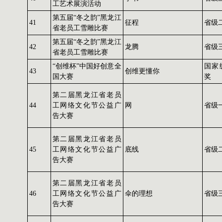
工艺术展演活动
第五届“冬之韵”黑龙江
41
征程
省级
省老员工雪雕比赛
第五届“冬之韵”黑龙江
42
龙腾
省级
省老员工雪雕比赛
“创维杯”中国好创意全
国家
43
创维更懂你
国大赛
奖
第二届黑龙江省老员
44
工网络文化节公益广
网
省级
告大赛
第二届黑龙江省老员
45
工网络文化节公益广
底线
省级
告大赛
第二届黑龙江省老员
46
工网络文化节公益广
伞的理想
省级
告大赛