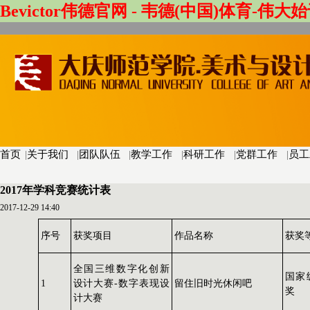
Bevictor伟德官网 - 韦德(中国)体育-伟大始
首页
|
关于我们
|
团队队伍
|
教学工作
|
科研工作
|
党群工作
|
员工
2017年学科竞赛统计表
2017-12-29 14:40
序号
获奖项目
作品名称
获奖
全国三维数字化创新
国家
1
设计大赛-数字表现设
留住旧时光休闲吧
奖
计大赛