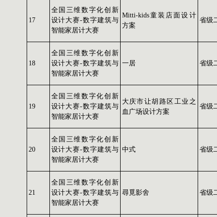
全国三维数字化创新
Mitti-kids童装店面设计
17
设计大赛-数字建筑与
省级
方案
智能家居计大赛
全国三维数字化创新
18
设计大赛-数字建筑与
一居
省级
智能家居计大赛
全国三维数字化创新
大庆市让胡路区工业之
19
设计大赛-数字建筑与
省级
血广场设计方案
智能家居计大赛
全国三维数字化创新
20
设计大赛-数字建筑与
中式
省级
智能家居计大赛
全国三维数字化创新
21
设计大赛-数字建筑与
尋覓影舍
省级
智能家居计大赛