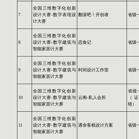
全国三维数字化创新
7
设计大赛-数字表现设
翻滚吧！开创者
省级
计大赛
全国三维数字化创新
8
设计大赛-数字建筑与
恋食记
省级
智能家居计大赛
全国三维数字化创新
9
设计大赛-数字建筑与
时间设计工作室
省级
智能家居计大赛
全国三维数字化创新
省级
10
设计大赛-数字建筑与
云阁-私人会所
（
智能家居计大赛
错）
全国三维数字化创新
11
设计大赛-数字建筑与
遇舍客栈设计方案
省级
智能家居计大赛