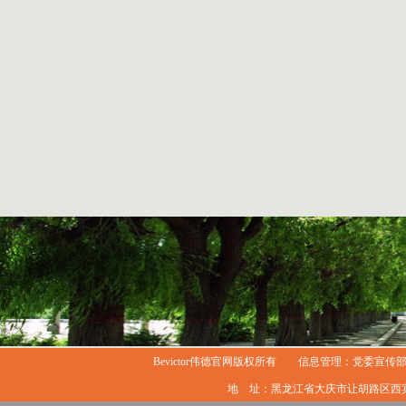
Bevictor伟德官网版权所有 信息管理：党委宣传部
地 址：黑龙江省大庆市让胡路区西宾西