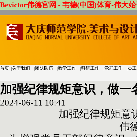
Bevictor伟德官网 - 韦德(中国)体育-伟大始
首页
|
关于我们
|
团队队伍
|
教学工作
|
科研工作
|
党群工作
|
员工
加强纪律规矩意识，做一名
2024-06-11 10:41
加强纪律规矩意
伟