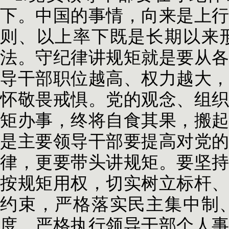
下。中国的事情，向来是上
则、以上率下既是长期以来
法。守纪律讲规矩就是要从
导干部职位越高、权力越大
怀敬畏戒惧。党的观念、组
矩办事，终将自食其果，搬
是主要领导干部要提高对党
律，更要带头讲规矩。要坚
按规矩用权，切实树立标杆
约束，严格落实民主集中制
度，严格执行领导干部个人