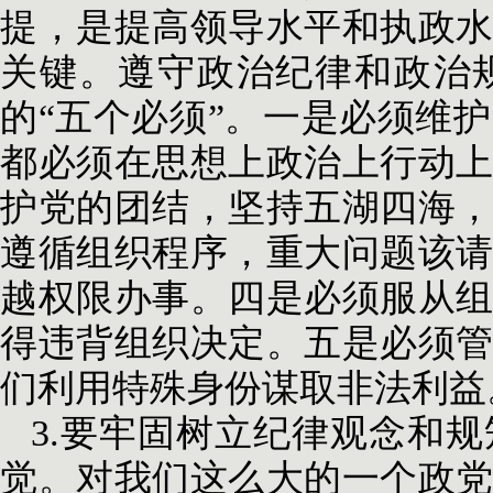
提，是提高领导水平和执政
关键。遵守政治纪律和政治
的“五个必须”。一是必须维
都必须在思想上政治上行动
护党的团结，坚持五湖四海
遵循组织程序，重大问题该
越权限办事。四是必须服从
得违背组织决定。五是必须
们利用特殊身份谋取非法利益
3.要牢固树立纪律观念和
觉。对我们这么大的一个政