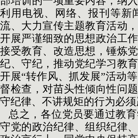
部培训的一项重要内容，纳
利用电视、网络、报刊等新
流、大力宣传主题教育活动
开展严谨细致的思想政治工
接受教育、改造思想，锤炼
纪、守纪，推动党纪学习教
开展“转作风、抓发展”活动
督检查，对苗头性倾向性问
守纪律、不讲规矩的行为必须
总之，各位党员要通过教育
守党的政治纪律、组织纪律