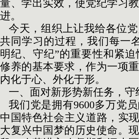
量、学出实效，使党纪学习
进。
今天，组织上让我给各位党
共同学习的过程，我们每一
明纪、守纪”的重要性和紧
修养的基本要求，作为一项
内化于心、外化于形。
一、面对新形势新任务，守
我们党是拥有9600多万党
中国特色社会主义道路，实现
大复兴中国梦的历史使命。