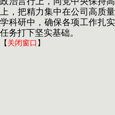
政治言行上，同党中央保持
上，把精力集中在公司高质
学科研中，确保各项工作扎
任务打下坚实基础。
【
关闭窗口
】